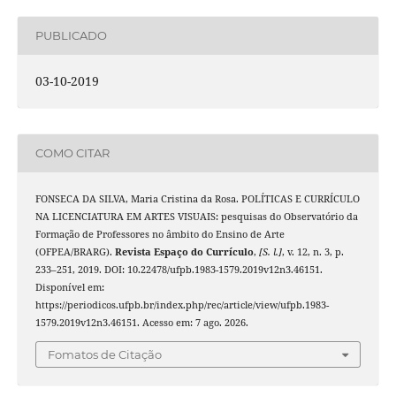
PUBLICADO
03-10-2019
COMO CITAR
FONSECA DA SILVA, Maria Cristina da Rosa. POLÍTICAS E CURRÍCULO
NA LICENCIATURA EM ARTES VISUAIS: pesquisas do Observatório da
Formação de Professores no âmbito do Ensino de Arte
(OFPEA/BRARG).
Revista Espaço do Currículo
,
[S. l.]
, v. 12, n. 3, p.
233–251, 2019. DOI: 10.22478/ufpb.1983-1579.2019v12n3.46151.
Disponível em:
https://periodicos.ufpb.br/index.php/rec/article/view/ufpb.1983-
1579.2019v12n3.46151. Acesso em: 7 ago. 2026.
Fomatos de Citação