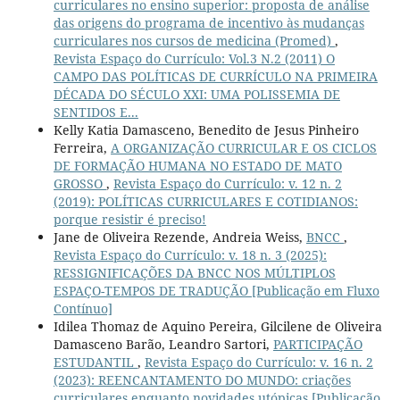
curriculares no ensino superior: proposta de análise
das origens do programa de incentivo às mudanças
curriculares nos cursos de medicina (Promed)
,
Revista Espaço do Currículo: Vol.3 N.2 (2011) O
CAMPO DAS POLÍTICAS DE CURRÍCULO NA PRIMEIRA
DÉCADA DO SÉCULO XXI: UMA POLISSEMIA DE
SENTIDOS E...
Kelly Katia Damasceno, Benedito de Jesus Pinheiro
Ferreira,
A ORGANIZAÇÃO CURRICULAR E OS CICLOS
DE FORMAÇÃO HUMANA NO ESTADO DE MATO
GROSSO
,
Revista Espaço do Currículo: v. 12 n. 2
(2019): POLÍTICAS CURRICULARES E COTIDIANOS:
porque resistir é preciso!
Jane de Oliveira Rezende, Andreia Weiss,
BNCC
,
Revista Espaço do Currículo: v. 18 n. 3 (2025):
RESSIGNIFICAÇÕES DA BNCC NOS MÚLTIPLOS
ESPAÇO-TEMPOS DE TRADUÇÃO [Publicação em Fluxo
Contínuo]
Idilea Thomaz de Aquino Pereira, Gilcilene de Oliveira
Damasceno Barão, Leandro Sartori,
PARTICIPAÇÃO
ESTUDANTIL
,
Revista Espaço do Currículo: v. 16 n. 2
(2023): REENCANTAMENTO DO MUNDO: criações
curriculares enquanto novidades utópicas [Publicação