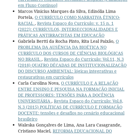
em Fluxo Contínuo]
Marcos Vinicius Marques da Silva, Edinólia Lima
Portela,
O CURRÍCULO COMO NARRATIVA ÉTNICO-
RACIAL
,
Revista Espaço do Currículo: v. 15 n. 1
(2022): CURRÍCULOS, INTERSECCIONALIDADES E
PRÁTICAS ANTIRRACISTAS EM EDUCAÇÃO
Gabriela Bertti da Rocha Pinto, Rita Leal Paixão,
O
PROBLEMA DA AUSÊNCIA DA BIOÉTICA NO
CURRÍCULO DOS CURSOS DE CIÊNCIAS BIOLÓGICAS
NO BRASIL
,
Revista Espaço do Currículo: Vol.11, N.3
(2018) QUATRO DÉCADAS DE INSTITUCIONALIZAÇÃO
DO DISCURSO AMBIENTAL: lógicas integrativas e
restaurativas em currículos
Carla Carolina Nova,
O CURRÍCULO E A RELAÇÃO
ENTRE ENSINO E PESQUISA NA FORMAÇÃO INICIAL
DE PROFESSORES: TENSÕES PARA A DOCÊNCIA
UNIVERSITÁRIA
,
Revista Espaço do Currículo: Vol.8,
N.3 (2015) POLÍTICAS DE CURRÍCULO E FORMAÇÃO
DOCENTE: tensões e desafios no cenário educacional
brasileiro
Waleska Gonçalves de Lima, Ana Lara Casagrande,
Cristiano Maciel,
REFORMA EDUCACIONAL DO