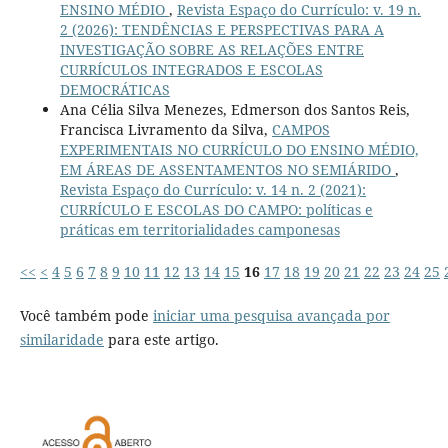
ENSINO MÉDIO
,
Revista Espaço do Currículo: v. 19 n.
2 (2026): TENDÊNCIAS E PERSPECTIVAS PARA A
INVESTIGAÇÃO SOBRE AS RELAÇÕES ENTRE
CURRÍCULOS INTEGRADOS E ESCOLAS
DEMOCRÁTICAS
Ana Célia Silva Menezes, Edmerson dos Santos Reis,
Francisca Livramento da Silva,
CAMPOS
EXPERIMENTAIS NO CURRÍCULO DO ENSINO MÉDIO,
EM ÁREAS DE ASSENTAMENTOS NO SEMIÁRIDO
,
Revista Espaço do Currículo: v. 14 n. 2 (2021):
CURRÍCULO E ESCOLAS DO CAMPO: políticas e
práticas em territorialidades camponesas
<<
<
4
5
6
7
8
9
10
11
12
13
14
15
16
17
18
19
20
21
22
23
24
25
Você também pode
iniciar uma pesquisa avançada por
similaridade
para este artigo.