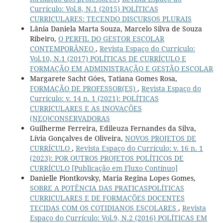
Currículo: Vol.8, N.1 (2015) POLÍTICAS
CURRICULARES: TECENDO DISCURSOS PLURAIS
Lânia Daniela Marta Souza, Marcelo Silva de Souza
Ribeiro,
O PERFIL DO GESTOR ESCOLAR
CONTEMPORÂNEO
,
Revista Espaço do Currículo:
Vol.10, N.1 (2017) POLÍTICAS DE CURRÍCULO E
FORMAÇÃO EM ADMINISTRAÇÃO E GESTÃO ESCOLAR
Margarete Sacht Góes, Tatiana Gomes Rosa,
FORMAÇÃO DE PROFESSOR(ES)
,
Revista Espaço do
Currículo: v. 14 n. 1 (2021): POLÍTICAS
CURRICULARES E AS INOVAÇÕES
(NEO)CONSERVADORAS
Guilherme Ferreira, Edileuza Fernandes da Silva,
Lívia Gonçalves de Oliveira,
NOVOS PROJETOS DE
CURRÍCULO
,
Revista Espaço do Currículo: v. 16 n. 1
(2023): POR OUTROS PROJETOS POLÍTICOS DE
CURRÍCULO [Publicação em Fluxo Contínuo]
Danielle Piontkovsky, Maria Regina Lopes Gomes,
SOBRE A POTÊNCIA DAS PRATICASPOLÍTICAS
CURRICULARES E DE FORMAÇÕES DOCENTES
TECIDAS COM OS COTIDIANOS ESCOLARES
,
Revista
Espaço do Currículo: Vol.9, N.2 (2016) POLÍTICAS EM