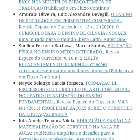
BNCC NOS MÚLTIPLOS ESPAÇO-TEMPOS DE
TRADUÇÃO [Publicação em Fluxo Contínuo]
Amurabi Oliveira, Luiz Alexandre Devegili,
O ENSINO
DE SOCIOLOGIA EM PERSPECTIVA COMPARADA
,
Revista Espaço do Currículo: v. 13 n. 2 (2020): O
CURRÍCULO PARA O ENSINO DE CIÊNCIAS SOCIAIS:
uma mirada para o mundo Ibero Latin- Americano
Suellen Ferreira Barbosa , Marcio Santos,
EDUCAÇÃO
FÍSICA NO ENSINO MÉDIO INTEGRADO
,
Revista
Espaço do Currículo: v. 16 n. 2 (2023):
REENCANTAMENTO DO MUNDO: criações
curriculares enquanto novidades utópicas [Publicação
em Fluxo Contínuo]
Nayde Solange Garcia Fonseca,
FORMAÇÃO DE
PROFESSORES: O CURRÍCULO DE ARTE COM ÊNFASE
NO TEATRO DE ANIMAÇÃO DO ENSINO
FUNDAMENTAL
,
Revista Espaço do Currículo: Vol.6
N.1 (2013) PROBLEMATIZAÇÕES SOBRE O CURRÍCULO
DA EDUCAÇÃO BÁSICA
Rita Amelia Teixeira Vilela,
EDUCAÇÃO E ENSINO NA
MATERIALIZAÇÃO DO CURRÍCULO NA SALA DE
AULA: evidências empíricas e desafios para a
formação dos professores
,
Revista Espaço do