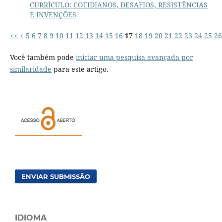
CURRÍCULO: COTIDIANOS, DESAFIOS, RESISTÊNCIAS
E INVENÇÕES
<<
<
5
6
7
8
9
10
11
12
13
14
15
16
17
18
19
20
21
22
23
24
25
26
Você também pode
iniciar uma pesquisa avançada por
similaridade
para este artigo.
ENVIAR SUBMISSÃO
IDIOMA