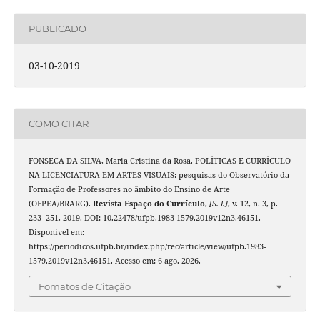
PUBLICADO
03-10-2019
COMO CITAR
FONSECA DA SILVA, Maria Cristina da Rosa. POLÍTICAS E CURRÍCULO
NA LICENCIATURA EM ARTES VISUAIS: pesquisas do Observatório da
Formação de Professores no âmbito do Ensino de Arte
(OFPEA/BRARG).
Revista Espaço do Currículo
,
[S. l.]
, v. 12, n. 3, p.
233–251, 2019. DOI: 10.22478/ufpb.1983-1579.2019v12n3.46151.
Disponível em:
https://periodicos.ufpb.br/index.php/rec/article/view/ufpb.1983-
1579.2019v12n3.46151. Acesso em: 6 ago. 2026.
Fomatos de Citação