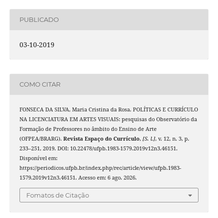
PUBLICADO
03-10-2019
COMO CITAR
FONSECA DA SILVA, Maria Cristina da Rosa. POLÍTICAS E CURRÍCULO
NA LICENCIATURA EM ARTES VISUAIS: pesquisas do Observatório da
Formação de Professores no âmbito do Ensino de Arte
(OFPEA/BRARG).
Revista Espaço do Currículo
,
[S. l.]
, v. 12, n. 3, p.
233–251, 2019. DOI: 10.22478/ufpb.1983-1579.2019v12n3.46151.
Disponível em:
https://periodicos.ufpb.br/index.php/rec/article/view/ufpb.1983-
1579.2019v12n3.46151. Acesso em: 6 ago. 2026.
Fomatos de Citação