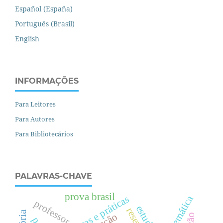
Español (España)
Português (Brasil)
English
INFORMAÇÕES
Para Leitores
Para Autores
Para Bibliotecários
PALAVRAS-CHAVE
prova brasil
políticas e práticas
professor
resenha