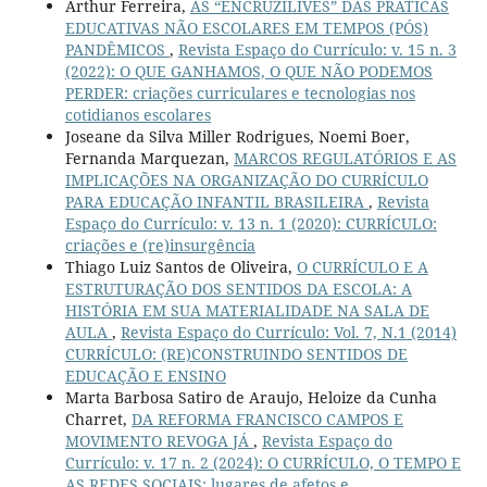
Arthur Ferreira,
AS “ENCRUZILIVES” DAS PRÁTICAS
EDUCATIVAS NÃO ESCOLARES EM TEMPOS (PÓS)
PANDÊMICOS
,
Revista Espaço do Currículo: v. 15 n. 3
(2022): O QUE GANHAMOS, O QUE NÃO PODEMOS
PERDER: criações curriculares e tecnologias nos
cotidianos escolares
Joseane da Silva Miller Rodrigues, Noemi Boer,
Fernanda Marquezan,
MARCOS REGULATÓRIOS E AS
IMPLICAÇÕES NA ORGANIZAÇÃO DO CURRÍCULO
PARA EDUCAÇÃO INFANTIL BRASILEIRA
,
Revista
Espaço do Currículo: v. 13 n. 1 (2020): CURRÍCULO:
criações e (re)insurgência
Thiago Luiz Santos de Oliveira,
O CURRÍCULO E A
ESTRUTURAÇÃO DOS SENTIDOS DA ESCOLA: A
HISTÓRIA EM SUA MATERIALIDADE NA SALA DE
AULA
,
Revista Espaço do Currículo: Vol. 7, N.1 (2014)
CURRÍCULO: (RE)CONSTRUINDO SENTIDOS DE
EDUCAÇÃO E ENSINO
Marta Barbosa Satiro de Araujo, Heloize da Cunha
Charret,
DA REFORMA FRANCISCO CAMPOS E
MOVIMENTO REVOGA JÁ
,
Revista Espaço do
Currículo: v. 17 n. 2 (2024): O CURRÍCULO, O TEMPO E
AS REDES SOCIAIS: lugares de afetos e