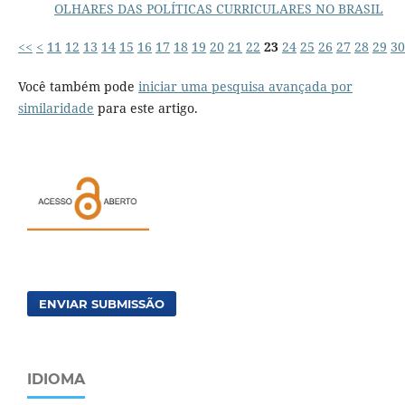
OLHARES DAS POLÍTICAS CURRICULARES NO BRASIL
<<
<
11
12
13
14
15
16
17
18
19
20
21
22
23
24
25
26
27
28
29
30
Você também pode
iniciar uma pesquisa avançada por
similaridade
para este artigo.
ENVIAR SUBMISSÃO
IDIOMA