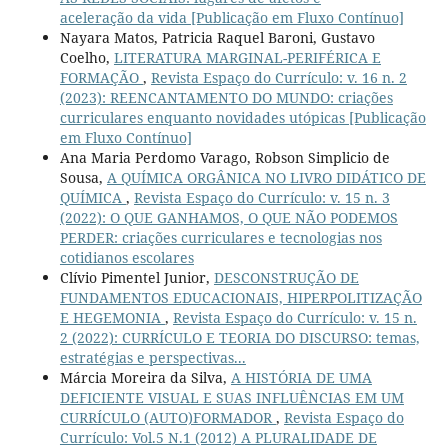
aceleração da vida [Publicação em Fluxo Contínuo]
Nayara Matos, Patricia Raquel Baroni, Gustavo
Coelho,
LITERATURA MARGINAL-PERIFÉRICA E
FORMAÇÃO
,
Revista Espaço do Currículo: v. 16 n. 2
(2023): REENCANTAMENTO DO MUNDO: criações
curriculares enquanto novidades utópicas [Publicação
em Fluxo Contínuo]
Ana Maria Perdomo Varago, Robson Simplicio de
Sousa,
A QUÍMICA ORGÂNICA NO LIVRO DIDÁTICO DE
QUÍMICA
,
Revista Espaço do Currículo: v. 15 n. 3
(2022): O QUE GANHAMOS, O QUE NÃO PODEMOS
PERDER: criações curriculares e tecnologias nos
cotidianos escolares
Clívio Pimentel Junior,
DESCONSTRUÇÃO DE
FUNDAMENTOS EDUCACIONAIS, HIPERPOLITIZAÇÃO
E HEGEMONIA
,
Revista Espaço do Currículo: v. 15 n.
2 (2022): CURRÍCULO E TEORIA DO DISCURSO: temas,
estratégias e perspectivas...
Márcia Moreira da Silva,
A HISTÓRIA DE UMA
DEFICIENTE VISUAL E SUAS INFLUÊNCIAS EM UM
CURRÍCULO (AUTO)FORMADOR
,
Revista Espaço do
Currículo: Vol.5 N.1 (2012) A PLURALIDADE DE