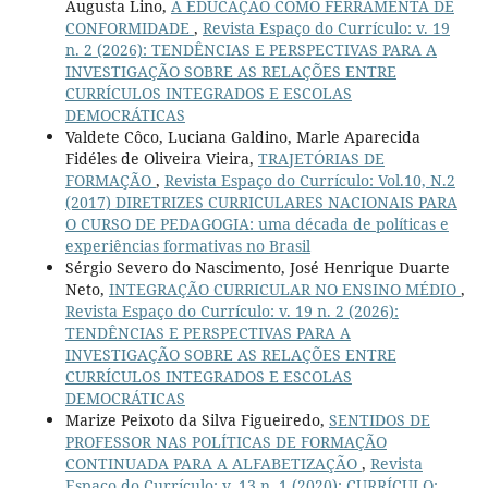
Augusta Lino,
A EDUCAÇÃO COMO FERRAMENTA DE
CONFORMIDADE
,
Revista Espaço do Currículo: v. 19
n. 2 (2026): TENDÊNCIAS E PERSPECTIVAS PARA A
INVESTIGAÇÃO SOBRE AS RELAÇÕES ENTRE
CURRÍCULOS INTEGRADOS E ESCOLAS
DEMOCRÁTICAS
Valdete Côco, Luciana Galdino, Marle Aparecida
Fidéles de Oliveira Vieira,
TRAJETÓRIAS DE
FORMAÇÃO
,
Revista Espaço do Currículo: Vol.10, N.2
(2017) DIRETRIZES CURRICULARES NACIONAIS PARA
O CURSO DE PEDAGOGIA: uma década de políticas e
experiências formativas no Brasil
Sérgio Severo do Nascimento, José Henrique Duarte
Neto,
INTEGRAÇÃO CURRICULAR NO ENSINO MÉDIO
,
Revista Espaço do Currículo: v. 19 n. 2 (2026):
TENDÊNCIAS E PERSPECTIVAS PARA A
INVESTIGAÇÃO SOBRE AS RELAÇÕES ENTRE
CURRÍCULOS INTEGRADOS E ESCOLAS
DEMOCRÁTICAS
Marize Peixoto da Silva Figueiredo,
SENTIDOS DE
PROFESSOR NAS POLÍTICAS DE FORMAÇÃO
CONTINUADA PARA A ALFABETIZAÇÃO
,
Revista
Espaço do Currículo: v. 13 n. 1 (2020): CURRÍCULO: