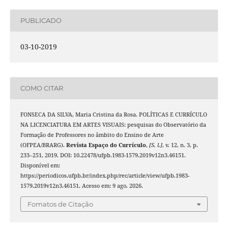
PUBLICADO
03-10-2019
COMO CITAR
FONSECA DA SILVA, Maria Cristina da Rosa. POLÍTICAS E CURRÍCULO
NA LICENCIATURA EM ARTES VISUAIS: pesquisas do Observatório da
Formação de Professores no âmbito do Ensino de Arte
(OFPEA/BRARG).
Revista Espaço do Currículo
,
[S. l.]
, v. 12, n. 3, p.
233–251, 2019. DOI: 10.22478/ufpb.1983-1579.2019v12n3.46151.
Disponível em:
https://periodicos.ufpb.br/index.php/rec/article/view/ufpb.1983-
1579.2019v12n3.46151. Acesso em: 9 ago. 2026.
Fomatos de Citação