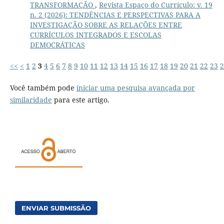
TRANSFORMAÇÃO
,
Revista Espaço do Currículo: v. 19
n. 2 (2026): TENDÊNCIAS E PERSPECTIVAS PARA A
INVESTIGAÇÃO SOBRE AS RELAÇÕES ENTRE
CURRÍCULOS INTEGRADOS E ESCOLAS
DEMOCRÁTICAS
<<
<
1
2
3
4
5
6
7
8
9
10
11
12
13
14
15
16
17
18
19
20
21
22
23
2
Você também pode
iniciar uma pesquisa avançada por
similaridade
para este artigo.
ENVIAR SUBMISSÃO