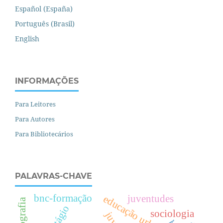
Español (España)
Português (Brasil)
English
INFORMAÇÕES
Para Leitores
Para Autores
Para Bibliotecários
PALAVRAS-CHAVE
bnc-formação
e
d
u
c
a
ç
ã
o
r
b
a
n
a
juventudes
cartografia
contágio
sociologia