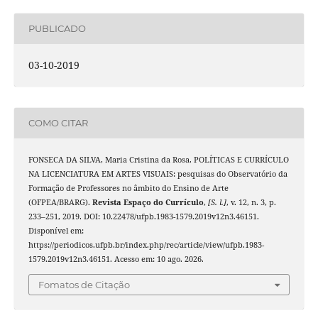
PUBLICADO
03-10-2019
COMO CITAR
FONSECA DA SILVA, Maria Cristina da Rosa. POLÍTICAS E CURRÍCULO
NA LICENCIATURA EM ARTES VISUAIS: pesquisas do Observatório da
Formação de Professores no âmbito do Ensino de Arte
(OFPEA/BRARG).
Revista Espaço do Currículo
,
[S. l.]
, v. 12, n. 3, p.
233–251, 2019. DOI: 10.22478/ufpb.1983-1579.2019v12n3.46151.
Disponível em:
https://periodicos.ufpb.br/index.php/rec/article/view/ufpb.1983-
1579.2019v12n3.46151. Acesso em: 10 ago. 2026.
Fomatos de Citação