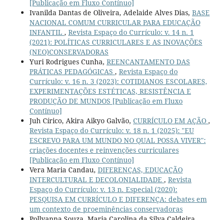
[Publicação em Fluxo Contínuo]
Ivanilda Dantas de Oliveira, Adelaide Alves Dias,
BASE
NACIONAL COMUM CURRICULAR PARA EDUCAÇÃO
INFANTIL
,
Revista Espaço do Currículo: v. 14 n. 1
(2021): POLÍTICAS CURRICULARES E AS INOVAÇÕES
(NEO)CONSERVADORAS
Yuri Rodrigues Cunha,
REENCANTAMENTO DAS
PRÁTICAS PEDAGÓGICAS
,
Revista Espaço do
Currículo: v. 16 n. 3 (2023): COTIDIANOS ESCOLARES,
EXPERIMENTAÇÕES ESTÉTICAS, RESISTÊNCIA E
PRODUÇÃO DE MUNDOS [Publicação em Fluxo
Contínuo]
Juh Círico, Akira Aikyo Galvão,
CURRÍCULO EM AÇÃO
,
Revista Espaço do Currículo: v. 18 n. 1 (2025): "EU
ESCREVO PARA UM MUNDO NO QUAL POSSA VIVER":
criações docentes e reinvenções curriculares
[Publicação em Fluxo Contínuo]
Vera Maria Candau,
DIFERENÇAS, EDUCAÇÃO
INTERCULTURAL E DECOLONIALIDADE
,
Revista
Espaço do Currículo: v. 13 n. Especial (2020):
PESQUISA EM CURRÍCULO E DIFERENÇA: debates em
um contexto de proeminências conservadoras
Pollyanna Souza, Maria Carolina da Silva Caldeira ,