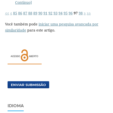
Contínuo]
<<
<
85
86
87
88
89
90
91
92
93
94
95
96
97
98
>
>>
Você também pode
iniciar uma pesquisa avançada por
similaridade
para este artigo.
ENVIAR SUBMISSÃO
IDIOMA