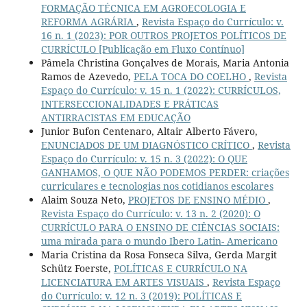
FORMAÇÃO TÉCNICA EM AGROECOLOGIA E
REFORMA AGRÁRIA
,
Revista Espaço do Currículo: v.
16 n. 1 (2023): POR OUTROS PROJETOS POLÍTICOS DE
CURRÍCULO [Publicação em Fluxo Contínuo]
Pâmela Christina Gonçalves de Morais, Maria Antonia
Ramos de Azevedo,
PELA TOCA DO COELHO
,
Revista
Espaço do Currículo: v. 15 n. 1 (2022): CURRÍCULOS,
INTERSECCIONALIDADES E PRÁTICAS
ANTIRRACISTAS EM EDUCAÇÃO
Junior Bufon Centenaro, Altair Alberto Fávero,
ENUNCIADOS DE UM DIAGNÓSTICO CRÍTICO
,
Revista
Espaço do Currículo: v. 15 n. 3 (2022): O QUE
GANHAMOS, O QUE NÃO PODEMOS PERDER: criações
curriculares e tecnologias nos cotidianos escolares
Alaim Souza Neto,
PROJETOS DE ENSINO MÉDIO
,
Revista Espaço do Currículo: v. 13 n. 2 (2020): O
CURRÍCULO PARA O ENSINO DE CIÊNCIAS SOCIAIS:
uma mirada para o mundo Ibero Latin- Americano
Maria Cristina da Rosa Fonseca Silva, Gerda Margit
Schütz Foerste,
POLÍTICAS E CURRÍCULO NA
LICENCIATURA EM ARTES VISUAIS
,
Revista Espaço
do Currículo: v. 12 n. 3 (2019): POLÍTICAS E