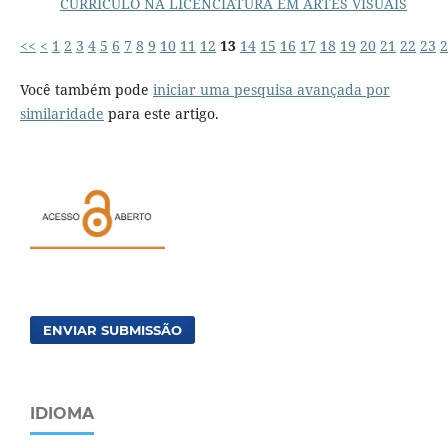
CURRÍCULO NA LICENCIATURA EM ARTES VISUAIS
<<
<
1
2
3
4
5
6
7
8
9
10
11
12
13
14
15
16
17
18
19
20
21
22
23
2
Você também pode
iniciar uma pesquisa avançada por
similaridade
para este artigo.
ENVIAR SUBMISSÃO
IDIOMA