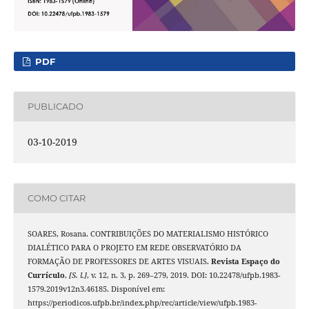
PDF
PUBLICADO
03-10-2019
COMO CITAR
SOARES, Rosana. CONTRIBUIÇÕES DO MATERIALISMO HISTÓRICO
DIALÉTICO PARA O PROJETO EM REDE OBSERVATÓRIO DA
FORMAÇÃO DE PROFESSORES DE ARTES VISUAIS.
Revista Espaço do
Currículo
,
[S. l.]
, v. 12, n. 3, p. 269–279, 2019. DOI: 10.22478/ufpb.1983-
1579.2019v12n3.46185. Disponível em:
https://periodicos.ufpb.br/index.php/rec/article/view/ufpb.1983-