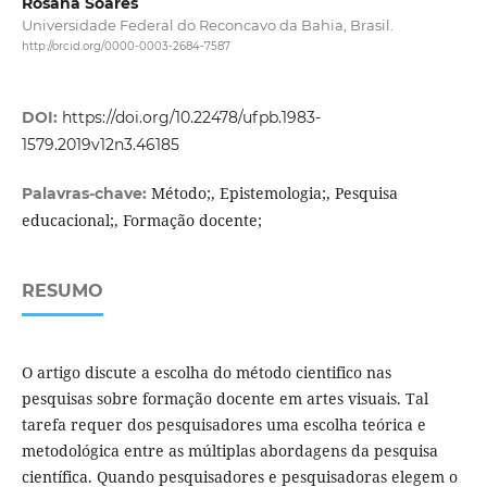
Rosana Soares
Universidade Federal do Reconcavo da Bahia, Brasil.
http://orcid.org/0000-0003-2684-7587
DOI:
https://doi.org/10.22478/ufpb.1983-
1579.2019v12n3.46185
Método;, Epistemologia;, Pesquisa
Palavras-chave:
educacional;, Formação docente;
RESUMO
O artigo discute a escolha do método cientifico nas
pesquisas sobre formação docente em artes visuais. Tal
tarefa requer dos pesquisadores uma escolha teórica e
metodológica entre as múltiplas abordagens da pesquisa
científica. Quando pesquisadores e pesquisadoras elegem o