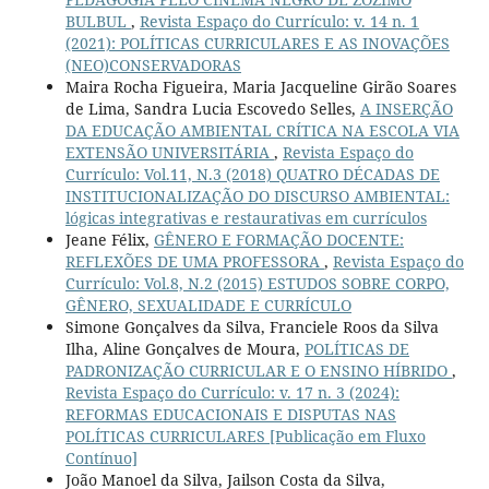
BULBUL
,
Revista Espaço do Currículo: v. 14 n. 1
(2021): POLÍTICAS CURRICULARES E AS INOVAÇÕES
(NEO)CONSERVADORAS
Maira Rocha Figueira, Maria Jacqueline Girão Soares
de Lima, Sandra Lucia Escovedo Selles,
A INSERÇÃO
DA EDUCAÇÃO AMBIENTAL CRÍTICA NA ESCOLA VIA
EXTENSÃO UNIVERSITÁRIA
,
Revista Espaço do
Currículo: Vol.11, N.3 (2018) QUATRO DÉCADAS DE
INSTITUCIONALIZAÇÃO DO DISCURSO AMBIENTAL:
lógicas integrativas e restaurativas em currículos
Jeane Félix,
GÊNERO E FORMAÇÃO DOCENTE:
REFLEXÕES DE UMA PROFESSORA
,
Revista Espaço do
Currículo: Vol.8, N.2 (2015) ESTUDOS SOBRE CORPO,
GÊNERO, SEXUALIDADE E CURRÍCULO
Simone Gonçalves da Silva, Franciele Roos da Silva
Ilha, Aline Gonçalves de Moura,
POLÍTICAS DE
PADRONIZAÇÃO CURRICULAR E O ENSINO HÍBRIDO
,
Revista Espaço do Currículo: v. 17 n. 3 (2024):
REFORMAS EDUCACIONAIS E DISPUTAS NAS
POLÍTICAS CURRICULARES [Publicação em Fluxo
Contínuo]
João Manoel da Silva, Jailson Costa da Silva,