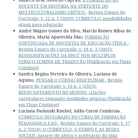
DOCENTE EM HISTÓRIA NA VERTENTE DO
MULTICULTURALISMO CRÍTICO
,
Revista Espaço do
Currículo: v. 12 n. 1 (2019): CURRÍCULO: possibilidades
atuais para educação
André Magno Gomes da Silva, Marcio Romeu Ribas de
Oliveira, Maria Aparecida Dias,
FORMAÇÃO
CONTINUADA DE DOCENTES DE EDUCAÇÃO FÍSICA
,
Revista Espaço do Currículo: v. 18 n. 3 (2025):
RESSIGNIFICAÇÕES DA BNCC NOS MÚLTIPLOS
ESPAÇO-TEMPOS DE TRADUÇÃO [Publicação em Fluxo
Contínuo]
Sandra Regina Ferreira de Oliveira, Luciana de
Aquino,
PENSAR O CÓDIGO DISICPLINAR
,
Revista
Espaço do Currículo: v. 16 n. 2 (2023):
REENCANTAMENTO DO MUNDO: criações
curriculares enquanto novidades utópicas [Publicação
em Fluxo Contínuo]
Luciana Paslauski Knebel, Adão Caron Cambraia ,
CURRÍCULO INTEGRADO NO CURSO DE FORMAÇÃO
PEDAGÓGICA EAD
,
Revista Espaço do Currículo: v. 17
n. 2 (2024): O CURRÍCULO, O TEMPO E AS REDES
SOCIAIS: lugares de afetos e aceleração da vida