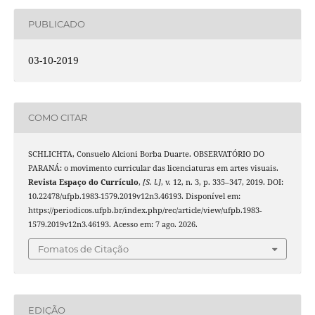
PUBLICADO
03-10-2019
COMO CITAR
SCHLICHTA, Consuelo Alcioni Borba Duarte. OBSERVATÓRIO DO
PARANÁ: o movimento curricular das licenciaturas em artes visuais.
Revista Espaço do Currículo
,
[S. l.]
, v. 12, n. 3, p. 335–347, 2019. DOI:
10.22478/ufpb.1983-1579.2019v12n3.46193. Disponível em:
https://periodicos.ufpb.br/index.php/rec/article/view/ufpb.1983-
1579.2019v12n3.46193. Acesso em: 7 ago. 2026.
Fomatos de Citação
EDIÇÃO