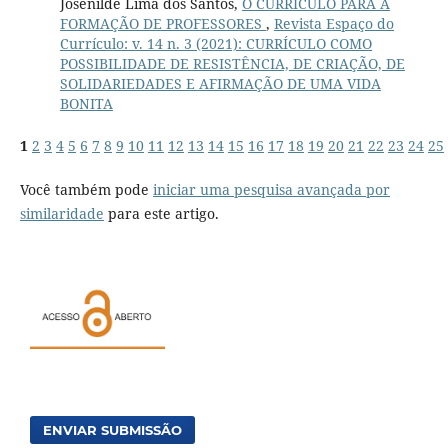
Josenilde Lima dos Santos,
O CURRÍCULO PARA A
FORMAÇÃO DE PROFESSORES
,
Revista Espaço do
Currículo: v. 14 n. 3 (2021): CURRÍCULO COMO
POSSIBILIDADE DE RESISTÊNCIA, DE CRIAÇÃO, DE
SOLIDARIEDADES E AFIRMAÇÃO DE UMA VIDA
BONITA
1
2
3
4
5
6
7
8
9
10
11
12
13
14
15
16
17
18
19
20
21
22
23
24
25
Você também pode
iniciar uma pesquisa avançada por
similaridade
para este artigo.
ENVIAR SUBMISSÃO