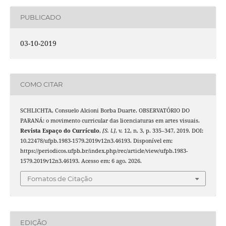
PUBLICADO
03-10-2019
COMO CITAR
SCHLICHTA, Consuelo Alcioni Borba Duarte. OBSERVATÓRIO DO
PARANÁ: o movimento curricular das licenciaturas em artes visuais.
Revista Espaço do Currículo
,
[S. l.]
, v. 12, n. 3, p. 335–347, 2019. DOI:
10.22478/ufpb.1983-1579.2019v12n3.46193. Disponível em:
https://periodicos.ufpb.br/index.php/rec/article/view/ufpb.1983-
1579.2019v12n3.46193. Acesso em: 6 ago. 2026.
Fomatos de Citação
EDIÇÃO