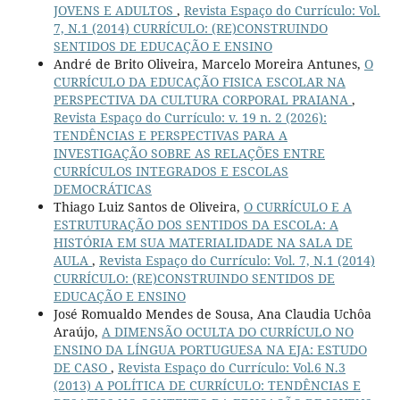
JOVENS E ADULTOS
,
Revista Espaço do Currículo: Vol.
7, N.1 (2014) CURRÍCULO: (RE)CONSTRUINDO
SENTIDOS DE EDUCAÇÃO E ENSINO
André de Brito Oliveira, Marcelo Moreira Antunes,
O
CURRÍCULO DA EDUCAÇÃO FISICA ESCOLAR NA
PERSPECTIVA DA CULTURA CORPORAL PRAIANA
,
Revista Espaço do Currículo: v. 19 n. 2 (2026):
TENDÊNCIAS E PERSPECTIVAS PARA A
INVESTIGAÇÃO SOBRE AS RELAÇÕES ENTRE
CURRÍCULOS INTEGRADOS E ESCOLAS
DEMOCRÁTICAS
Thiago Luiz Santos de Oliveira,
O CURRÍCULO E A
ESTRUTURAÇÃO DOS SENTIDOS DA ESCOLA: A
HISTÓRIA EM SUA MATERIALIDADE NA SALA DE
AULA
,
Revista Espaço do Currículo: Vol. 7, N.1 (2014)
CURRÍCULO: (RE)CONSTRUINDO SENTIDOS DE
EDUCAÇÃO E ENSINO
José Romualdo Mendes de Sousa, Ana Claudia Uchôa
Araújo,
A DIMENSÃO OCULTA DO CURRÍCULO NO
ENSINO DA LÍNGUA PORTUGUESA NA EJA: ESTUDO
DE CASO
,
Revista Espaço do Currículo: Vol.6 N.3
(2013) A POLÍTICA DE CURRÍCULO: TENDÊNCIAS E