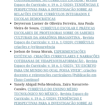
Espaço do Currículo: v. 19 n. 2 (2026): TENDÊNCIAS E
PERSPECTIVAS PARA A INVESTIGAÇÃO SOBRE AS
RELAÇÕES ENTRE CURRÍCULOS INTEGRADOS E
ESCOLAS DEMOCRÁTICAS
Deyverson Luener de Oliveira Ferreira, Ana Paula
Vieira de Souza,
CURRÍCULO ESCOLAR E PRÁTICAS
ESCOLARES DE PROFESSORAS SOBRE OS SABERES
CULTURAIS DA AMAZÔNIA BRAGANTINA
,
Revista
Espaço do Currículo: v. 13 n. 1 (2020): CURRÍCULO:
criações e (re)insurgência
Joelson de Sousa Morais,
EXPERIMENTAÇÕES
ESTÉTICAS, CRIAÇÕES CURRICULARES E NARRAÇÕES
COTIDIANAS DE VIDAPESQUISAFORMAÇÃO
,
Revista
Espaço do Currículo: v. 18 n. 1 (2025): "EU ESCREVO
PARA UM MUNDO NO QUAL POSSA VIVER": criações
docentes e reinvenções curriculares [Publicação em
Fluxo Contínuo]
Yanely Abigail Peña-Mendoza, Zaira Navarrete-
Cazales,
CURRÍCULO DO ENSINO MÉDIO
TECNOLÓGICO NO MÉXICO
,
Revista Espaço do
Currículo: v. 19 n. 2 (2026): TENDÊNCIAS E
PERSPECTIVAS PARA A INVESTIGAÇÃO SOBRE AS