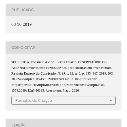
PUBLICADO
03-10-2019
COMO CITAR
SCHLICHTA, Consuelo Alcioni Borba Duarte. OBSERVATÓRIO DO
PARANÁ: o movimento curricular das licenciaturas em artes visuais.
Revista Espaço do Currículo
,
[S. l.]
, v. 12, n. 3, p. 335–347, 2019. DOI:
10.22478/ufpb.1983-1579.2019v12n3.46193. Disponível em:
https://periodicos.ufpb.br/index.php/rec/article/view/ufpb.1983-
1579.2019v12n3.46193. Acesso em: 7 ago. 2026.
Fomatos de Citação
EDIÇÃO