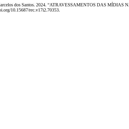
 Gilcimar Barcelos dos Santos. 2024. “ATRAVESSAMENTOS DAS
doi.org/10.15687/rec.v17i2.70353.