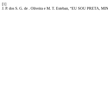
[1]
J. P. dos S. G. de . Oliveira e M. T. Esteban, “EU SOU P