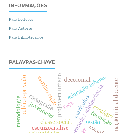
INFORMAÇÕES
Para Leitores
Para Autores
Para Bibliotecários
PALAVRAS-CHAVE
projovem urbano
.
escolarização
público-privado
decolonial
formação inicial docente
juventude / adolescência.
e
d
u
c
a
ç
ã
o
u
r
b
a
n
a
cartografia
currículos
metodologia
raça.
juventudes
contágio
formação.
classe social.
gestão
sociologia
esquizoanálise
africanidades