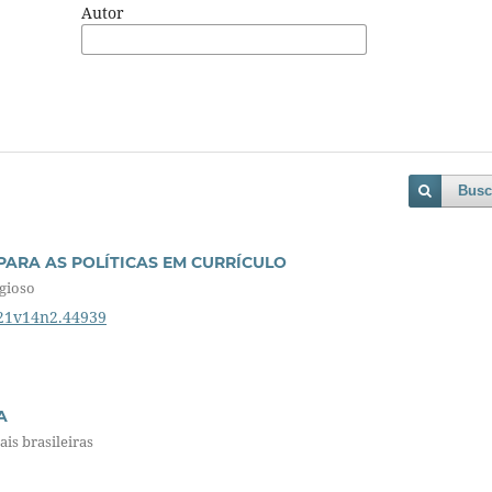
Autor
Busc
ARA AS POLÍTICAS EM CURRÍCULO
igioso
021v14n2.44939
A
is brasileiras