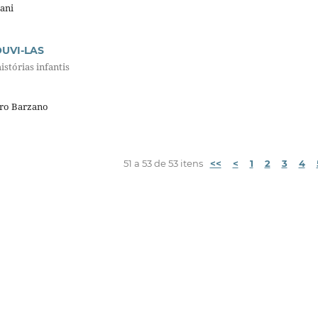
ani
UVI-LAS
istórias infantis
dro Barzano
51 a 53 de 53 itens
<<
<
1
2
3
4