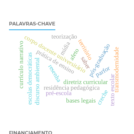
PALAVRAS-CHAVE
teorização
corpo docente universitário
território
mídia
currículo narrativo
pós-graduação
transmodernidade
afeto
prática de ensino
escolas democráticas
saber
discurso ambiental
resenha
parfor
texto escolar
diretriz curricular
residência pedagógica
creche
pré-escola
bases legais
FINANCIAMENTO