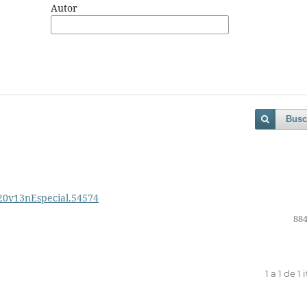
Autor
Busc
020v13nEspecial.54574
884
1 a 1 de 1 