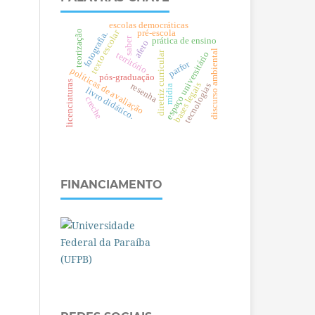
escolas democráticas
texto escolar
teorização
pré-escola
fotografia.
saber
prática de ensino
afeto
discurso ambiental
diretriz curricular
espaço universitário
território
parfor
políticas de avaliação
pós-graduação
licenciaturas
bases legais
tecnologias
resenha
mídia
livro didático.
creche
FINANCIAMENTO