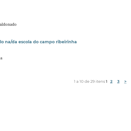
Maldonado
 na/da escola do campo ribeirinha
za
1 a 10 de 29 itens
1
2
3
>