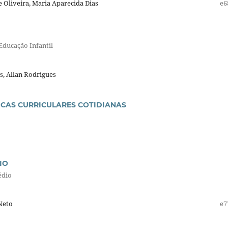
Oliveira, Maria Aparecida Dias
e6
Educação Infantil
s, Allan Rodrigues
ICAS CURRICULARES COTIDIANAS
IO
édio
Neto
e7