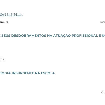
020v13n3.54114
arzano
502
 E SEUS DESDOBRAMENTOS NA ATUAÇÃO PROFISSIONAL E N
rda
GOGIA INSURGENTE NA ESCOLA
e7