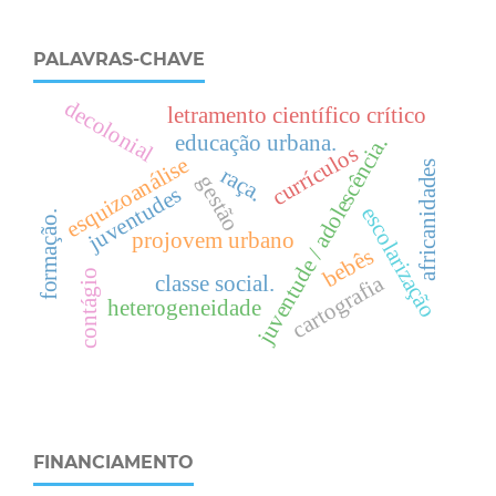
PALAVRAS-CHAVE
decolonial
letramento científico crítico
educação urbana.
juventude / adolescência.
currículos
esquizoanálise
africanidades
raça.
gestão
juventudes
escolarização
formação.
projovem urbano
bebês
contágio
cartografia
classe social.
heterogeneidade
FINANCIAMENTO