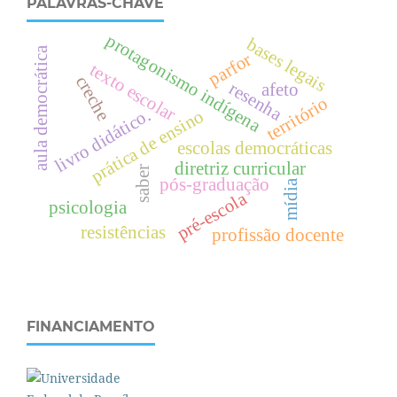
PALAVRAS-CHAVE
protagonismo indígena
bases legais
aula democrática
parfor
texto escolar
creche
resenha
afeto
território
livro didático.
prática de ensino
escolas democráticas
diretriz curricular
saber
pós-graduação
mídia
pré-escola
psicologia
resistências
profissão docente
FINANCIAMENTO