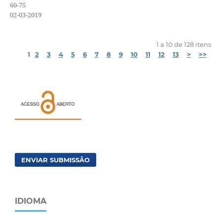
60-75
02-03-2019
1 a 10 de 128 itens
1
2
3
4
5
6
7
8
9
10
11
12
13
>
>>
ENVIAR SUBMISSÃO
IDIOMA