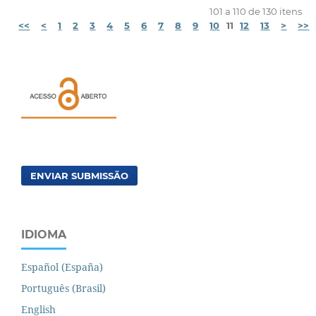
101 a 110 de 130 itens
<<
<
1
2
3
4
5
6
7
8
9
10
11
12
13
>
>>
ENVIAR SUBMISSÃO
IDIOMA
Español (España)
Português (Brasil)
English