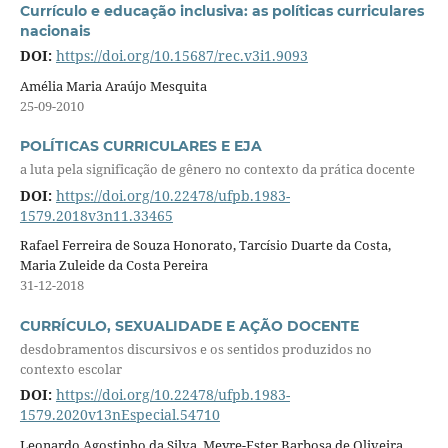
Currículo e educação inclusiva: as políticas curriculares
nacionais
DOI:
https://doi.org/10.15687/rec.v3i1.9093
Amélia Maria Araújo Mesquita
25-09-2010
POLÍTICAS CURRICULARES E EJA
a luta pela significação de gênero no contexto da prática docente
DOI:
https://doi.org/10.22478/ufpb.1983-
1579.2018v3n11.33465
Rafael Ferreira de Souza Honorato, Tarcísio Duarte da Costa,
Maria Zuleide da Costa Pereira
31-12-2018
CURRÍCULO, SEXUALIDADE E AÇÃO DOCENTE
desdobramentos discursivos e os sentidos produzidos no
contexto escolar
DOI:
https://doi.org/10.22478/ufpb.1983-
1579.2020v13nEspecial.54710
Leonardo Agostinho da Silva, Meyre-Ester Barbosa de Oliveira