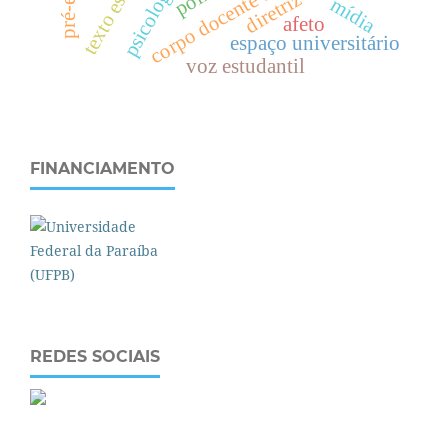
texto escolar
psicologia
mídia
afeto
espaço universitário
voz estudantil
FINANCIAMENTO
REDES SOCIAIS