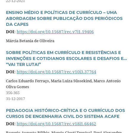
22-12-2021
ENSINO MÉDIO E POLÍTICAS DE CURRÍCULO – UMA
ABORDAGEM SOBRE PUBLICAÇÃO DOS PERIÓDICOS
DA CAPES
DOI:
https://doi.org/10.15687/rec.v7i1.19406
Márcia Betania de Oliveira
SOBRE POLÍTICAS EM CURRÍCULO E RESISTÊNCIAS E
INVENÇÕES E COTIDIANOS ESCOLARES E DESAFIOS E...
“VAI TER LUTA!”
DOI:
https://doi.org/10.15687/rec.v10i3.37764
Carlos Eduardo Ferraço, Maria Luiza Süssekind, Marco Antonio
Oliva Gomes
356-365
31-12-2017
PEDAGOGIA HISTÓRICO-CRÍTICA E O CURRÍCULO DOS
CURSOS DE ENGENHARIA CIVIL DO SISTEMA ACAFE
DOI:
https://doi.org/10.15687/rec.v18i1.66462
Rogerio Augusto Bilibio, Marcio Giusti Trevisol, Davi Alexandre