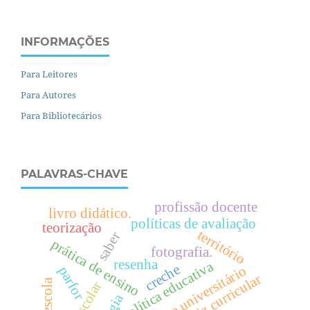
INFORMAÇÕES
Para Leitores
Para Autores
Para Bibliotecários
PALAVRAS-CHAVE
profissão docente
livro didático.
políticas de avaliação
teorização
território
saber
prática de ensino
fotografia.
resenha
política educativa
creche
corpo docente universitário
parfor
diretriz curricular
pré-escola