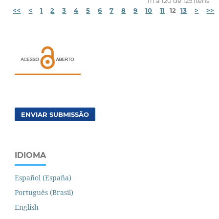
111 a 120 de 125 itens
<<
<
1
2
3
4
5
6
7
8
9
10
11
12
13
>
>>
ENVIAR SUBMISSÃO
IDIOMA
Español (España)
Português (Brasil)
English