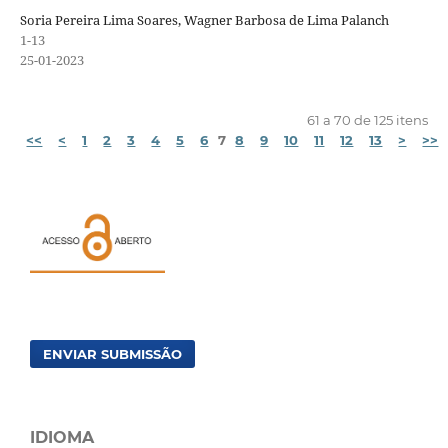
Soria Pereira Lima Soares, Wagner Barbosa de Lima Palanch
1-13
25-01-2023
61 a 70 de 125 itens
<<
<
1
2
3
4
5
6
7
8
9
10
11
12
13
>
>>
ENVIAR SUBMISSÃO
IDIOMA