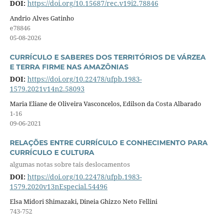
DOI:
https://doi.org/10.15687/rec.v19i2.78846
Andrio Alves Gatinho
e78846
05-08-2026
CURRÍCULO E SABERES DOS TERRITÓRIOS DE VÁRZEA
E TERRA FIRME NAS AMAZÔNIAS
DOI:
https://doi.org/10.22478/ufpb.1983-
1579.2021v14n2.58093
Maria Eliane de Oliveira Vasconcelos, Edilson da Costa Albarado
1-16
09-06-2021
RELAÇÕES ENTRE CURRÍCULO E CONHECIMENTO PARA
CURRÍCULO E CULTURA
algumas notas sobre tais deslocamentos
DOI:
https://doi.org/10.22478/ufpb.1983-
1579.2020v13nEspecial.54496
Elsa Midori Shimazaki, Dineia Ghizzo Neto Fellini
743-752