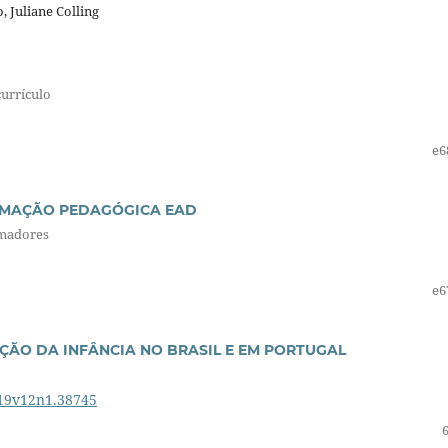
 Juliane Colling
currículo
e6
RMAÇÃO PEDAGÓGICA EAD
rmadores
e6
ÇÃO DA INFÂNCIA NO BRASIL E EM PORTUGAL
019v12n1.38745