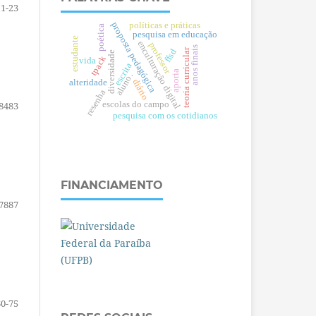
1-23
proposta pedagógica
políticas e práticas
poética
pesquisa em educação
estudante
enculturação digital
professor
anos finais
teoria curricular
ffsd
diversidade
tpack
vida
escrita
aporia
aluno.
diário
alteridade
resenha
8483
escolas do campo
pesquisa com os cotidianos
FINANCIAMENTO
7887
60-75