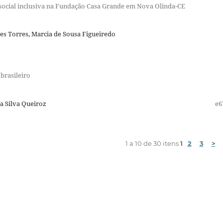
 social inclusiva na Fundação Casa Grande em Nova Olinda-CE
s Torres, Marcia de Sousa Figueiredo
brasileiro
a Silva Queiroz
e6
1 a 10 de 30 itens
1
2
3
>