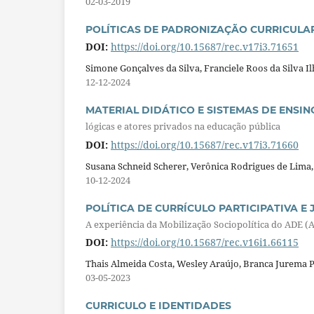
02-03-2019
POLÍTICAS DE PADRONIZAÇÃO CURRICULAR
DOI:
https://doi.org/10.15687/rec.v17i3.71651
Simone Gonçalves da Silva, Franciele Roos da Silva I
12-12-2024
MATERIAL DIDÁTICO E SISTEMAS DE ENSIN
lógicas e atores privados na educação pública
DOI:
https://doi.org/10.15687/rec.v17i3.71660
Susana Schneid Scherer, Verônica Rodrigues de Lima,
10-12-2024
POLÍTICA DE CURRÍCULO PARTICIPATIVA E
A experiência da Mobilização Sociopolítica do ADE 
DOI:
https://doi.org/10.15687/rec.v16i1.66115
Thais Almeida Costa, Wesley Araújo, Branca Jurema 
03-05-2023
CURRICULO E IDENTIDADES