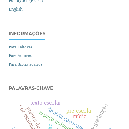
Português (Brasil)
English
INFORMAÇÕES
Para Leitores
Para Autores
Para Bibliotecários
PALAVRAS-CHAVE
texto escolar
pós-graduação
voz estudantil
prática de ensino
diretriz curricular
pré-escola
espaço universitário
mídia