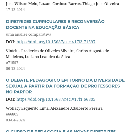
Jose Wilson Melo, Luzani Cardoso Barros, Thiago Jose Oliveira
17-12-2014
DIRETRIZES CURRICULARES E RECONVERSÃO
DOCENTE NA EDUCAÇÃO BÁSICA
uma análise comparativa
DOI:
https://doi.org/10.15687/rec.v17i3.71597
Vinícius Frederico de Oliveira Silveira, Carlos Augusto de
Medeiros, Luciana Leandro da Silva
e71597
06-12-2024
O DEBATE PEDAGÓGICO EM TORNO DA DIVERSIDADE
SEXUAL A PARTIR DA FORMAÇÃO DE PROFESSORES
NO PARFOR
DOI:
https://doi.org/10.15687/rec.v17i1.66805
Wollacy Esquerdo Lima, Alexandre Adalberto Pereira
e66805
03-04-2024
O CURSO DE PEDAGOGIA E AS NOVAS DIRETRIZES