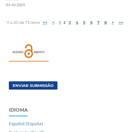
03-10-2019
11 a 20 de 73 itens
<<
<
1
2
3
4
5
6
7
8
>
>>
ENVIAR SUBMISSÃO
IDIOMA
Español (España)