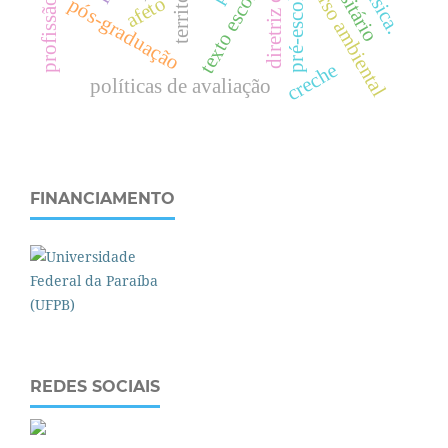
discurso ambiental
território
texto escolar
f
.
pré-escola
afeto
pós-graduação
creche
políticas de avaliação
FINANCIAMENTO
REDES SOCIAIS