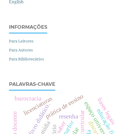
English
INFORMAÇÕES
Para Leitores
Para Autores
Para Bibliotecários
PALAVRAS-CHAVE
prática de ensino
licenciaturas
burocracia
bases legais
espaço universitário
livro didático.
e
d
u
c
a
ç
ã
o
í
s
i
c
a
diretriz curricular
profissão docente
resenha
mídia
parfor
saber