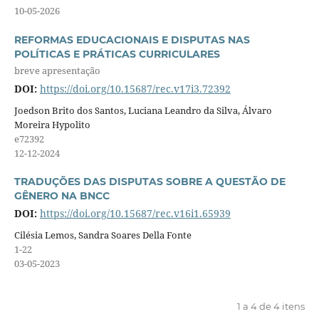
10-05-2026
REFORMAS EDUCACIONAIS E DISPUTAS NAS
POLÍTICAS E PRÁTICAS CURRICULARES
breve apresentação
DOI:
https://doi.org/10.15687/rec.v17i3.72392
Joedson Brito dos Santos, Luciana Leandro da Silva, Álvaro
Moreira Hypolito
e72392
12-12-2024
TRADUÇÕES DAS DISPUTAS SOBRE A QUESTÃO DE
GÊNERO NA BNCC
DOI:
https://doi.org/10.15687/rec.v16i1.65939
Cilésia Lemos, Sandra Soares Della Fonte
1-22
03-05-2023
1 a 4 de 4 itens