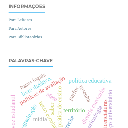
INFORMAÇÕES
Para Leitores
Para Autores
Para Bibliotecários
PALAVRAS-CHAVE
bases legais
políticas de avaliação
livro didático.
política educativa
resenha
diretriz curricular
parfor
prática de ensino
espaço universitário
afeto
voz estudantil
licenciaturas
texto escolar
saber
pós-graduação
psicologia
território
creche
mídia