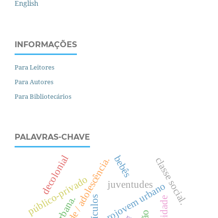
English
INFORMAÇÕES
Para Leitores
Para Autores
Para Bibliotecários
PALAVRAS-CHAVE
decolonial
bebês
juventude / adolescência.
c
l
a
s
s
e
o
c
i
a
l
público-privado
s
.
juventudes
projovem urbano
currículos
.