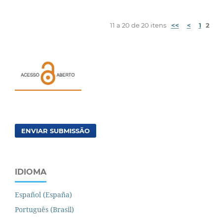
11 a 20 de 20 itens
<<
<
1
2
ENVIAR SUBMISSÃO
IDIOMA
Español (España)
Português (Brasil)