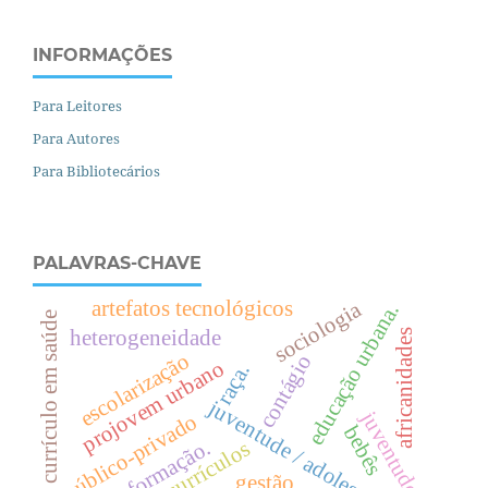
INFORMAÇÕES
Para Leitores
Para Autores
Para Bibliotecários
PALAVRAS-CHAVE
artefatos tecnológicos
sociologia
.
currículo em saúde
heterogeneidade
africanidades
escolarização
contágio
projovem urbano
e
d
u
c
a
ç
ã
o
u
r
b
a
n
a
raça.
juventude / adolescência.
juventudes
público-privado
bebês
formação.
currículos
gestão