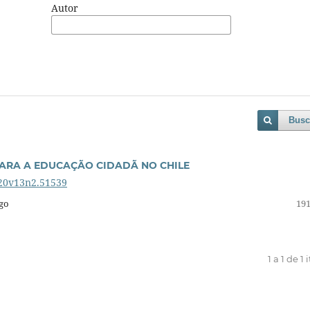
Autor
Busc
PARA A EDUCAÇÃO CIDADÃ NO CHILE
020v13n2.51539
lgo
191
1 a 1 de 1 