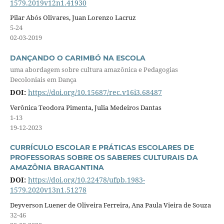
1579.2019v12n1.41930
Pilar Abós Olivares, Juan Lorenzo Lacruz
5-24
02-03-2019
DANÇANDO O CARIMBÓ NA ESCOLA
uma abordagem sobre cultura amazônica e Pedagogias
Decoloniais em Dança
DOI:
https://doi.org/10.15687/rec.v16i3.68487
Verônica Teodora Pimenta, Julia Medeiros Dantas
1-13
19-12-2023
CURRÍCULO ESCOLAR E PRÁTICAS ESCOLARES DE
PROFESSORAS SOBRE OS SABERES CULTURAIS DA
AMAZÔNIA BRAGANTINA
DOI:
https://doi.org/10.22478/ufpb.1983-
1579.2020v13n1.51278
Deyverson Luener de Oliveira Ferreira, Ana Paula Vieira de Souza
32-46