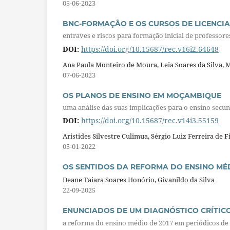
05-06-2023
BNC-FORMAÇÃO E OS CURSOS DE LICENCI
entraves e riscos para formação inicial de professore
DOI:
https://doi.org/10.15687/rec.v16i2.64648
Ana Paula Monteiro de Moura, Leia Soares da Silva,
07-06-2023
OS PLANOS DE ENSINO EM MOÇAMBIQUE
uma análise das suas implicações para o ensino secu
DOI:
https://doi.org/10.15687/rec.v14i3.55159
Aristides Silvestre Culimua, Sérgio Luiz Ferreira de 
05-01-2022
OS SENTIDOS DA REFORMA DO ENSINO MÉ
Deane Taiara Soares Honório, Givanildo da Silva
22-09-2025
ENUNCIADOS DE UM DIAGNÓSTICO CRÍTIC
a reforma do ensino médio de 2017 em periódicos de