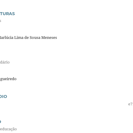
ATURAS
s
 Marlúcia Lima de Sousa Meneses
ndário
Figueiredo
DIO
e7
O
 educação