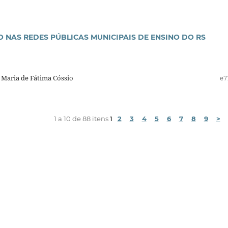
O NAS REDES PÚBLICAS MUNICIPAIS DE ENSINO DO RS
 Maria de Fátima Cóssio
e7
1 a 10 de 88 itens
1
2
3
4
5
6
7
8
9
>