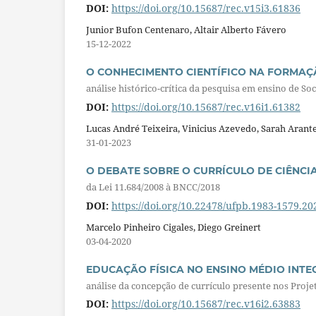
DOI:
https://doi.org/10.15687/rec.v15i3.61836
Junior Bufon Centenaro, Altair Alberto Fávero
15-12-2022
O CONHECIMENTO CIENTÍFICO NA FORMA
análise histórico-crítica da pesquisa em ensino de Soc
DOI:
https://doi.org/10.15687/rec.v16i1.61382
Lucas André Teixeira, Vinicius Azevedo, Sarah Arant
31-01-2023
O DEBATE SOBRE O CURRÍCULO DE CIÊNCIA
da Lei 11.684/2008 à BNCC/2018
DOI:
https://doi.org/10.22478/ufpb.1983-1579.2
Marcelo Pinheiro Cigales, Diego Greinert
03-04-2020
EDUCAÇÃO FÍSICA NO ENSINO MÉDIO INT
análise da concepção de currículo presente nos Proj
DOI:
https://doi.org/10.15687/rec.v16i2.63883