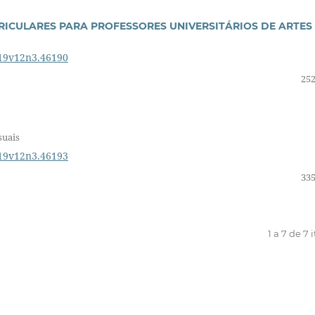
RRICULARES PARA PROFESSORES UNIVERSITÁRIOS DE ARTES
019v12n3.46190
252
suais
019v12n3.46193
335
1 a 7 de 7 