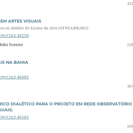
322
 EM ARTES VISUAIS
res no âmbito do Ensino de Arte (OFPEA/BRARG)
019v12n3.48250
chütz Foerste
228
IS NA BAHIA
019v12n3.46682
367
RICO DIALÉTICO PARA O PROJETO EM REDE OBSERVATÓRIO
UAIS.
019v12n3.46185
269