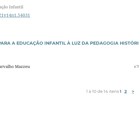
ação Infantil
021v14n1.54031
ARA A EDUCAÇÃO INFANTIL À LUZ DA PEDAGOGIA HISTÓRI
Carvalho Mazzeu
e7
1 a 10 de 14 itens
1
2
>