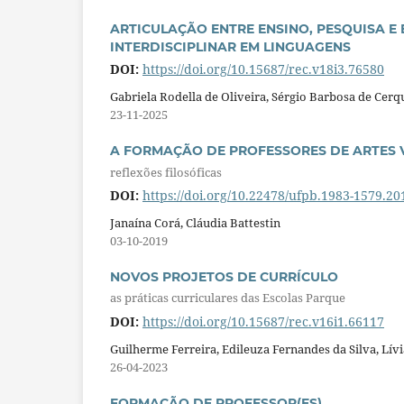
ARTICULAÇÃO ENTRE ENSINO, PESQUISA E
INTERDISCIPLINAR EM LINGUAGENS
DOI:
https://doi.org/10.15687/rec.v18i3.76580
Gabriela Rodella de Oliveira, Sérgio Barbosa de Cer
23-11-2025
A FORMAÇÃO DE PROFESSORES DE ARTES
reflexões filosóficas
DOI:
https://doi.org/10.22478/ufpb.1983-1579.2
Janaína Corá, Cláudia Battestin
03-10-2019
NOVOS PROJETOS DE CURRÍCULO
as práticas curriculares das Escolas Parque
DOI:
https://doi.org/10.15687/rec.v16i1.66117
Guilherme Ferreira, Edileuza Fernandes da Silva, Lív
26-04-2023
FORMAÇÃO DE PROFESSOR(ES)