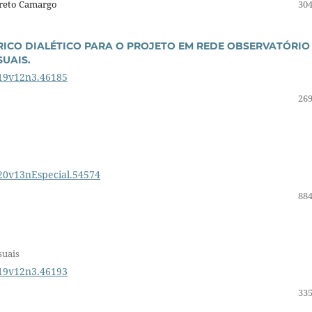
rreto Camargo
304
RICO DIALÉTICO PARA O PROJETO EM REDE OBSERVATÓRIO
UAIS.
019v12n3.46185
269
020v13nEspecial.54574
884
suais
019v12n3.46193
335