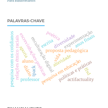
Para Bibliotecários
PALAVRAS-CHAVE
experimentação
poética
pesquisa com os cotidianos
escrevinhações-poéticas
diversidade
anos finais
relações étnico raciais
enculturação digital
escrita
aporia
proposta pedagógica
vida
alteridade
pesquisa em educação
aluno.
políticas e práticas
diário
tpack
ffsd
professor
actifactuality