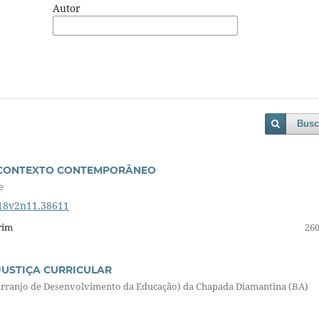
Autor
Busc
O CONTEXTO CONTEMPORÂNEO
e
018v2n11.38611
rim
260
 JUSTIÇA CURRICULAR
(Arranjo de Desenvolvimento da Educação) da Chapada Diamantina (BA)