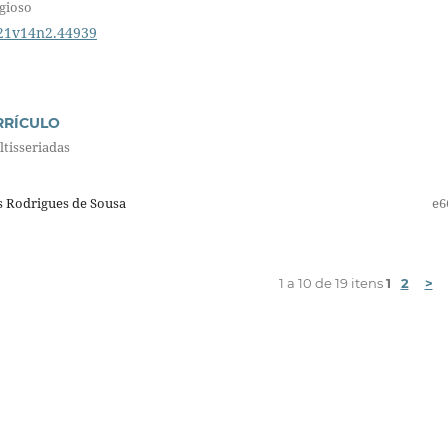
igioso
021v14n2.44939
RRÍCULO
ltisseriadas
s Rodrigues de Sousa
e6
1 a 10 de 19 itens
1
2
>