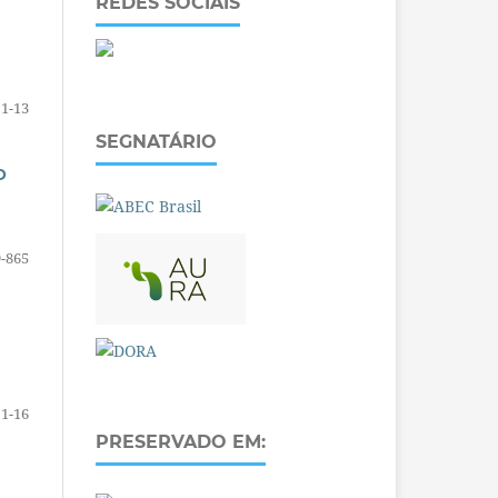
REDES SOCIAIS
1-13
SEGNATÁRIO
O
-865
1-16
PRESERVADO EM: