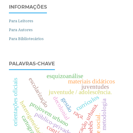
INFORMAÇÕES
Para Leitores
Para Autores
Para Bibliotecários
PALAVRAS-CHAVE
esquizoanálise
escolarização
orientações oficiais
materiais didáticos
juventudes
juventude / adolescência.
currículos
decolonial
gestão
metodologia
heterogeneidade
projovem urbano
.
raça.
público-privado
.
cartografia
e
d
u
c
a
ç
ã
o
u
r
b
a
n
a
bebês
contágio