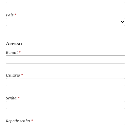
País
*
Acesso
E-mail
*
Usuário
*
Senha
*
Repetir senha
*