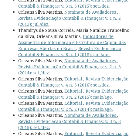
Contábil & Finanças: v. 3 n. 3 (2015): set./dez.
Orleans Silva Martins,
Nominata de Avaliadores
,
Revista Evidenciação Contábil & Finanças: v. 1 n. 2
(2013): jul./dez.
Thamirys de Sousa Correia, Maria Natalice Francelino
da Silva, Orleans Silva Martins,
Indicadores de
Assimetria de Informação e Estrutura de Capital das
Empresas Abertas no Brasil
,
Revista Evidenciação
Contábil & Finanças: v. 6 n. 1 (2018): jan./abr.
Orleans Silva Martins,
Nominata de Avaliadores
,
Revista Evidenciação Contábil & Finanças: v. 2 n. 3
(2014): set./dez.
Orleans Silva Martins,
Editorial
,
Revista Evidenciação
Contábil & Finanças: v. 4 n. 3 (2016): set./dez.
Orleans Silva Martins,
Editorial
,
Revista Evidenciação
Contábil & Finanças: v. 3 n. 2 (2015): maio/ago.
Orleans Silva Martins,
Editorial
,
Revista Evidenciação
Contábil & Finanças: v. 2 n. 2 (2014): maio/ago.
Orleans Silva Martins,
Nominata de Avaliadores
,
Revista Evidenciação Contábil & Finanças: v. 3 n. 3
(2015): set./dez.
Orleans Silva Martins,
Editorial
,
Revista Evidenciação