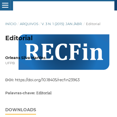
INÍCIO
/
ARQUIVOS
/
V. 3 N. 1 (2015): JAN./ABR.
/
Editorial
Editorial
Orleans Silva Martins
UFPB
DOI:
https://doi.org/10.18405/recfin23963
Editorial
Palavras-chave:
DOWNLOADS