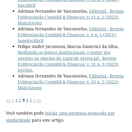
Jan/Abril
Adriana Fernandes de Vasconcelos,
Editorial
,
Revista
Evidenciação Contábil & Finanças: v. 11 n. 2 (2023):
Maio/Agosto
Adriana Fernandes de Vasconcelos,
Editorial
,
Revista
Evidenciação Contábil & Finanças: v. 9 n. 1 (2021):
Janeiro/Abril
Fellipe André Jacomossi, Marcia Zanievicz da Silva,
Moldando as lógicas institucionais: o poder dos
agentes no sistema de controle gerencial
,
Revista
Evidenciação Contábil & Finanças: v. 11 n. 3 (2023):
Set/Dez.
Adriana Fernandes de Vasconcelos,
Editorial
,
Revista
Evidenciação Contábil & Finanças: v. 10 n. 2 (2022):
Maio/Agosto
<<
<
1
2
3
4
5
>
>>
Você também pode
iniciar uma pesquisa avançada por
similaridade
para este artigo.