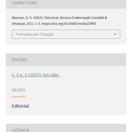
COMO CITAR
Martins, O. S. (2015). Editorial.
Revista Evidenciação Contábil &
Finanças
,
3
(1), 1–3. https://doi.org/10.18405/recfin23963
Fomatos de Citação
EDIÇÃO
v. 3 n. 1 (2015): jan./abr.
SEÇÃO
Editorial
LICENÇA