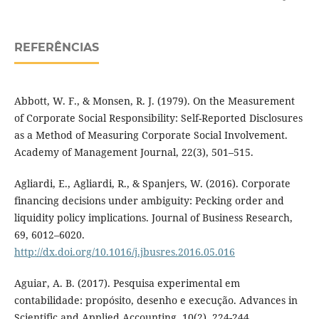
REFERÊNCIAS
Abbott, W. F., & Monsen, R. J. (1979). On the Measurement
of Corporate Social Responsibility: Self-Reported Disclosures
as a Method of Measuring Corporate Social Involvement.
Academy of Management Journal, 22(3), 501–515.
Agliardi, E., Agliardi, R., & Spanjers, W. (2016). Corporate
financing decisions under ambiguity: Pecking order and
liquidity policy implications. Journal of Business Research,
69, 6012–6020.
http://dx.doi.org/10.1016/j.jbusres.2016.05.016
Aguiar, A. B. (2017). Pesquisa experimental em
contabilidade: propósito, desenho e execução. Advances in
Scientific and Applied Accounting, 10(2), 224-244.