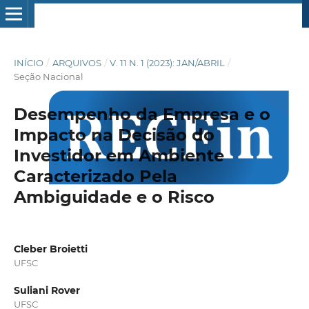
INÍCIO
/
ARQUIVOS
/
V. 11 N. 1 (2023): JAN/ABRIL
/
Seção Nacional
Desempenho da Empresa e o
Impacto na Decisão do
Investidor em Ambiente
Caracterizado Pela
Ambiguidade e o Risco
Cleber Broietti
UFSC
Suliani Rover
UFSC