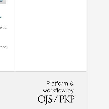
ar
s
59-74
itens