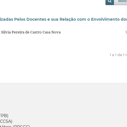
Busc
lizadas Pelos Docentes e sua Relação com o Envolvimento do
 Silvia Pereira de Castro Casa Nova
1 a 1 de 1 
UFPB)
 (CCSA)
tábeis (PPGCC)