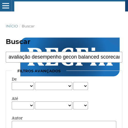
INÍCIO
/
Buscar
Buscar
FILTROS AVANÇADOS
De
Até
Autor