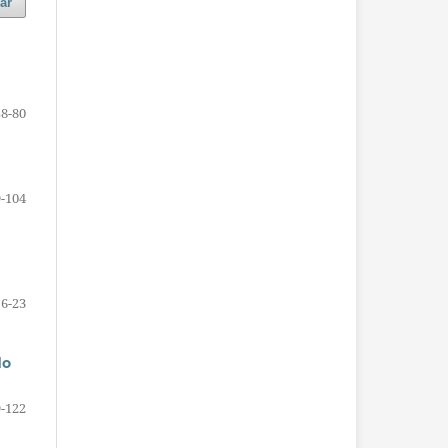
ar
58-80
-104
m
6-23
do
-122