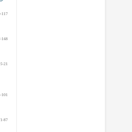
1-
-117
-148
5-21
-101
71-87