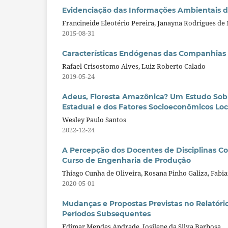
Evidenciação das Informações Ambientais da
Francineide Eleotério Pereira, Janayna Rodrigues d
2015-08-31
Características Endógenas das Companhias F
Rafael Crisostomo Alves, Luiz Roberto Calado
2019-05-24
Adeus, Floresta Amazônica? Um Estudo Sob
Estadual e dos Fatores Socioeconômicos Loc
Wesley Paulo Santos
2022-12-24
A Percepção dos Docentes de Disciplinas Co
Curso de Engenharia de Produção
Thiago Cunha de Oliveira, Rosana Pinho Galiza, Fabi
2020-05-01
Mudanças e Propostas Previstas no Relatóri
Períodos Subsequentes
Edimar Mendes Andrade, Josilene da Silva Barbosa