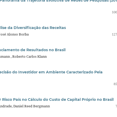
anorama da Trajetória Evolutiva de Redes de Pesquisas (201
100
se da Diversificação das Receitas
 José Alonso Borba
127
nciamento de Resultados no Brasil
ssmann , Roberto Carlos Klann
isão do Investidor em Ambiente Caracterizado Pela
85
Risco País no Cálculo do Custo de Capital Próprio no Brasil
a Andrade, Daniel Reed Bergmann