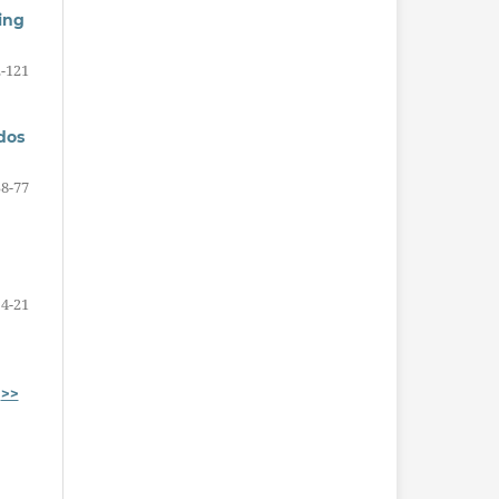
ing
-121
dos
58-77
4-21
>>