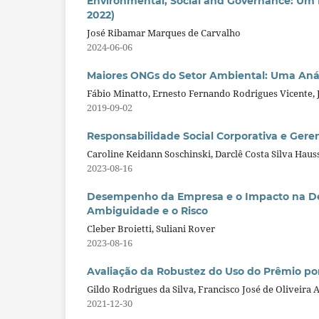
Environmental, Social and Governance: Um P
2022)
José Ribamar Marques de Carvalho
2024-06-06
Maiores ONGs do Setor Ambiental: Uma Análi
Fábio Minatto, Ernesto Fernando Rodrigues Vicente,
2019-09-02
Responsabilidade Social Corporativa e Gere
Caroline Keidann Soschinski, Darclê Costa Silva Hau
2023-08-16
Desempenho da Empresa e o Impacto na Dec
Ambiguidade e o Risco
Cleber Broietti, Suliani Rover
2023-08-16
Avaliação da Robustez do Uso do Prêmio por 
Gildo Rodrigues da Silva, Francisco José de Oliveir
2021-12-30