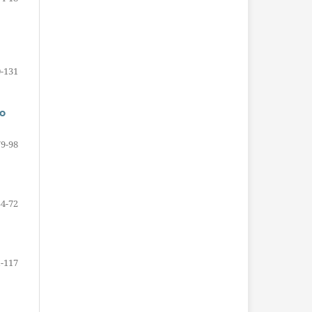
-131
no
79-98
54-72
-117