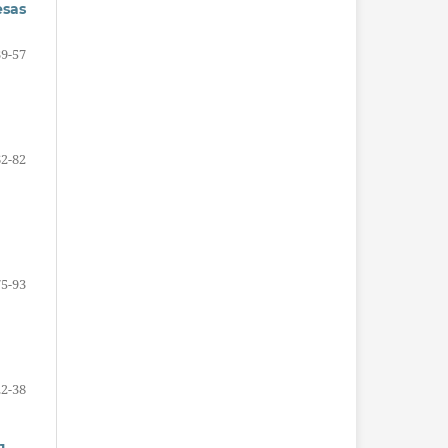
esas
39-57
62-82
75-93
22-38