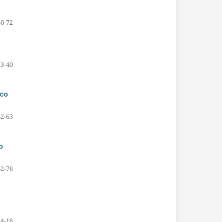
60-72
23-40
co
42-63
o
62-76
4-18