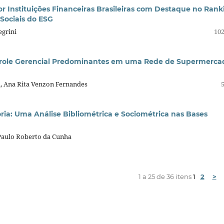
or Instituições Financeiras Brasileiras com Destaque no Rank
Sociais do ESG
egrini
102
ontrole Gerencial Predominantes em uma Rede de Supermerca
, Ana Rita Venzon Fernandes
ria: Uma Análise Bibliométrica e Sociométrica nas Bases
 Paulo Roberto da Cunha
1 a 25 de 36 itens
1
2
>