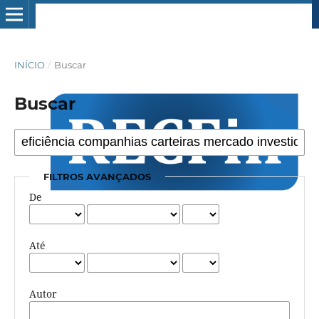
INÍCIO
/
Buscar
Buscar
FILTROS AVANÇADOS
De
Até
Autor