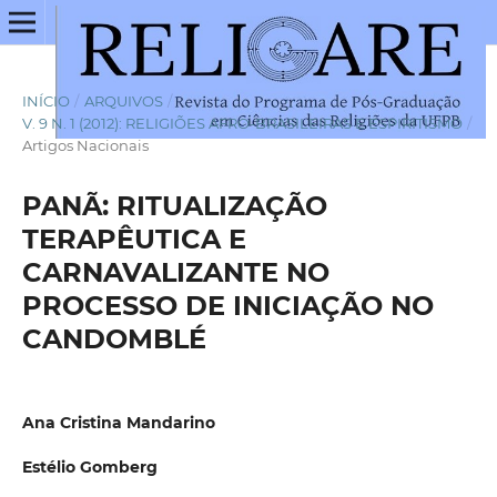
INÍCIO
/
ARQUIVOS
/
V. 9 N. 1 (2012): RELIGIÕES AFRO-BRASILEIRAS E ESPIRITISMO
/
Artigos Nacionais
PANÃ: RITUALIZAÇÃO
TERAPÊUTICA E
CARNAVALIZANTE NO
PROCESSO DE INICIAÇÃO NO
CANDOMBLÉ
Ana Cristina Mandarino
Estélio Gomberg