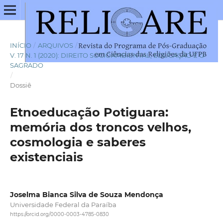
INÍCIO
/
ARQUIVOS
/
V. 17 N. 1 (2020): DIREITO SOCIOAMBIENTAL, EDUCAÇÃO E O
SAGRADO
/
Dossiê
Etnoeducação Potiguara:
memória dos troncos velhos,
cosmologia e saberes
existenciais
Joselma Bianca Silva de Souza Mendonça
Universidade Federal da Paraíba
https://orcid.org/0000-0003-4785-0830