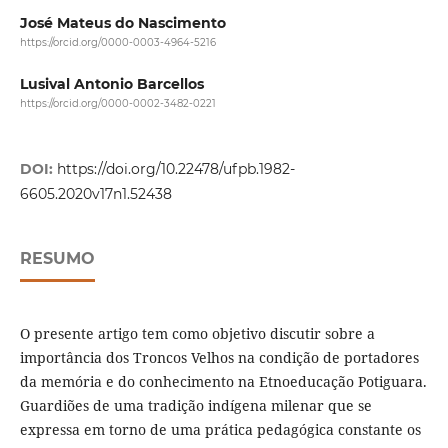
José Mateus do Nascimento
https://orcid.org/0000-0003-4964-5216
Lusival Antonio Barcellos
https://orcid.org/0000-0002-3482-0221
DOI:
https://doi.org/10.22478/ufpb.1982-
6605.2020v17n1.52438
RESUMO
O presente artigo tem como objetivo discutir sobre a
importância dos Troncos Velhos na condição de portadores
da memória e do conhecimento na Etnoeducação Potiguara.
Guardiões de uma tradição indígena milenar que se
expressa em torno de uma prática pedagógica constante os