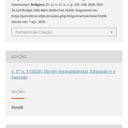
existenciais.
Religare
,
[S. l.]
, v. 17, n. 1, p. 105–140, 2020. DOI:
10.22478/ufpb.1982-6605.2020v17n1.52438. Disponível em:
https://periodicos.ufpb.br/index.php/religare/article/view/52438.
Acesso em: 7 ago. 2026.
Fomatos de Citação
EDIÇÃO
v. 17 n. 1 (2020): Direito Socioambiental, Educação e o
Sagrado
SEÇÃO
Dossiê