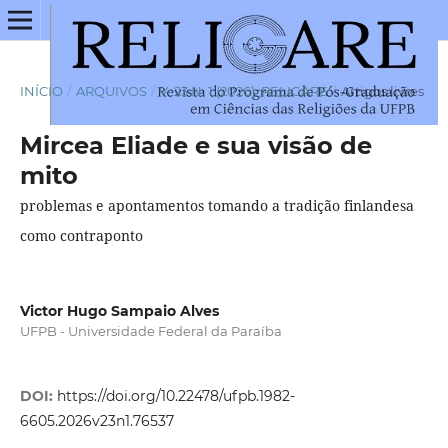
INÍCIO
/
ARQUIVOS
/
V. 23 N. 1 (2026): RELIGARE
/
Artigos livres
Mircea Eliade e sua visão de
mito
problemas e apontamentos tomando a tradição finlandesa
como contraponto
Victor Hugo Sampaio Alves
UFPB - Universidade Federal da Paraíba
DOI:
https://doi.org/10.22478/ufpb.1982-
6605.2026v23n1.76537