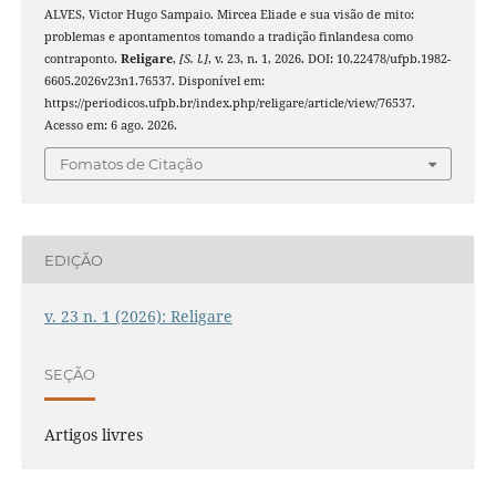
ALVES, Victor Hugo Sampaio. Mircea Eliade e sua visão de mito:
problemas e apontamentos tomando a tradição finlandesa como
contraponto.
Religare
,
[S. l.]
, v. 23, n. 1, 2026. DOI: 10.22478/ufpb.1982-
6605.2026v23n1.76537. Disponível em:
https://periodicos.ufpb.br/index.php/religare/article/view/76537.
Acesso em: 6 ago. 2026.
Fomatos de Citação
EDIÇÃO
v. 23 n. 1 (2026): Religare
SEÇÃO
Artigos livres