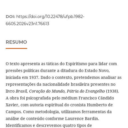
DOI:
https://doi.org/10.22478/ufpb.1982-
6605.2026v23n1.76613
RESUMO
O texto apresenta as táticas do Espiritismo para lidar com
pressões políticas durante a ditadura do Estado Novo,
iniciada em 1937. Dado o contexto, pretendemos analisar as
representações da nacionalidade brasileira presentes no
livro
Brasil,
C
oração do
M
undo,
P
átria do
E
vangelho
(1938).
A obra foi psicografada pelo médium Francisco Cândido
Xavier, com autoria espiritual do cronista Humberto de
Campos. Como metodologia, utilizamos ferramentas da
análise de conteúdo conforme Laurence Bardin.
Identificamos e descrevemos quatro tipos de