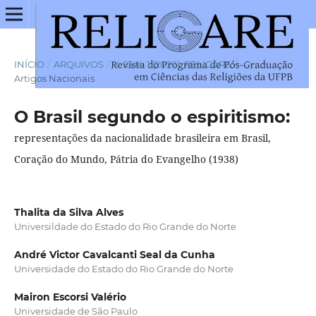
INÍCIO
/
ARQUIVOS
/
V. 23 N. 1 (2026): RELIGARE
/
Artigos Nacionais
O Brasil segundo o espiritismo:
representações da nacionalidade brasileira em Brasil,
Coração do Mundo, Pátria do Evangelho (1938)
Thalita da Silva Alves
Universildade do Estado do Rio Grande do Norte
André Victor Cavalcanti Seal da Cunha
Universidade do Estado do Rio Grande do Norte
Mairon Escorsi Valério
Universidade de São Paulo