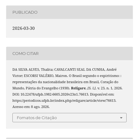
PUBLICADO
2026-03-30
COMO CITAR
DA SILVA ALVES, Thalita; CAVALCANTI SEAL DA CUNHA, André
Victor; ESCORSI VALÉRIO, Mairon. O Brasil segundo o espiritismo: :
representações da nacionalidade brasileira em Brasil, Coração do
Mundo, Pátria do Evangelho (1938).
Religare
,
[S. l.]
, v. 23, n. 1, 2026.
DOI: 10.22478/ufpb.1982-6605.2026v23n1.76613. Disponível em:
https://periodicos.ufpb.br/index.php/religare/article/view/76613.
Acesso em: 8 ago. 2026.
Fomatos de Citação