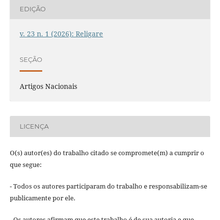
EDIÇÃO
v. 23 n. 1 (2026): Religare
SEÇÃO
Artigos Nacionais
LICENÇA
O(s) autor(es) do trabalho citado se compromete(m) a cumprir o
que segue:
- Todos os autores participaram do trabalho e responsabilizam-se
publicamente por ele.
- Os autores afirmam que este trabalho é de sua autoria e que