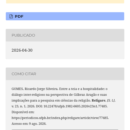
PDF
PUBLICADO
2026-04-30
COMO CITAR
GOMES, Ricardo Jorge Silveira. Entre a teia e a hospitalidade: o
diálogo inter-religioso na perspectiva de Gilbraz Aragão e suas
implicações para a pesquisa em ciências da religião.
Religare
,
[S. l.]
,
v. 23, n. 1, 2026. DOI: 10.22478/ufpb.1982-6605.2026v23n1.77485.
Disponível em:
https://periodicos.ufpb.br/index.php/religare/article/view/77485.
Acesso em: 9 ago. 2026.