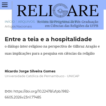
INÍCIO
/
ARQUIVOS
/
V. 23 N. 1 (2026): RELIGARE
/
Artigos Nacionais
Entre a teia e a hospitalidade
o diálogo inter-religioso na perspectiva de Gilbraz Aragão e
suas implicações para a pesquisa em ciências da religião
Ricardo Jorge Silveira Gomes
Universidade Católica de Pernambuco - UNICAP
DOI:
https://doi.org/10.22478/ufpb.1982-
6605.2026v23n1.77485