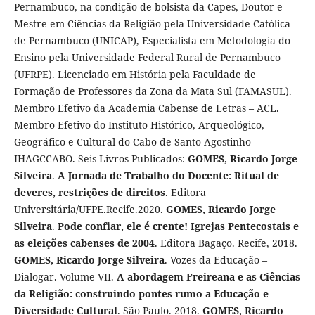
Pernambuco, na condição de bolsista da Capes, Doutor e
Mestre em Ciências da Religião pela Universidade Católica
de Pernambuco (UNICAP), Especialista em Metodologia do
Ensino pela Universidade Federal Rural de Pernambuco
(UFRPE). Licenciado em História pela Faculdade de
Formação de Professores da Zona da Mata Sul (FAMASUL).
Membro Efetivo da Academia Cabense de Letras – ACL.
Membro Efetivo do Instituto Histórico, Arqueológico,
Geográfico e Cultural do Cabo de Santo Agostinho –
IHAGCCABO. Seis Livros Publicados:
GOMES, Ricardo Jorge
Silveira
.
A Jornada de Trabalho do Docente: Ritual de
deveres, restrições de direitos
. Editora
Universitária/UFPE.Recife.2020.
GOMES, Ricardo Jorge
Silveira
.
Pode confiar, ele é crente! Igrejas Pentecostais e
as eleições cabenses de 2004
. Editora Bagaço. Recife, 2018.
GOMES, Ricardo Jorge Silveira
. Vozes da Educação –
Dialogar. Volume VII.
A abordagem Freireana e as Ciências
da Religião: construindo pontes rumo a Educação e
Diversidade Cultural
. São Paulo. 2018.
GOMES, Ricardo