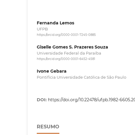
Fernanda Lemos
UFPB
https://orcid.org/0000-0001-7245-0885
Giselle Gomes S. Prazeres Souza
Universidade Federal da Paraíba
https://orcid.org/0000-0001-6452-4581
Ivone Gebara
Pontifícia Universidade Católica de São Paulo
DOI:
https://doi.org/10.22478/ufpb.1982-6605.
RESUMO