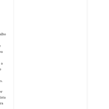
alho
e
ou
 a
e
s.
er
ista
ara