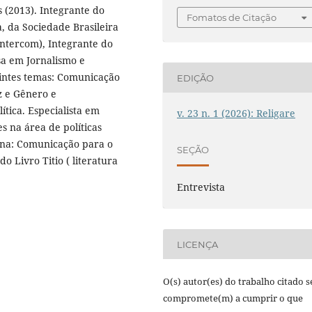
 (2013). Integrante do
Fomatos de Citação
a, da Sociedade Brasileira
Intercom), Integrante do
a em Jornalismo e
uintes temas: Comunicação
EDIÇÃO
z e Gênero e
ítica. Especialista em
v. 23 n. 1 (2026): Religare
 na área de políticas
ina: Comunicação para o
SEÇÃO
o Livro Titio ( literatura
Entrevista
LICENÇA
O(s) autor(es) do trabalho citado s
compromete(m) a cumprir o que