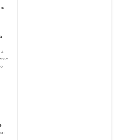
/ou
a
 a
ense
do
e
sso