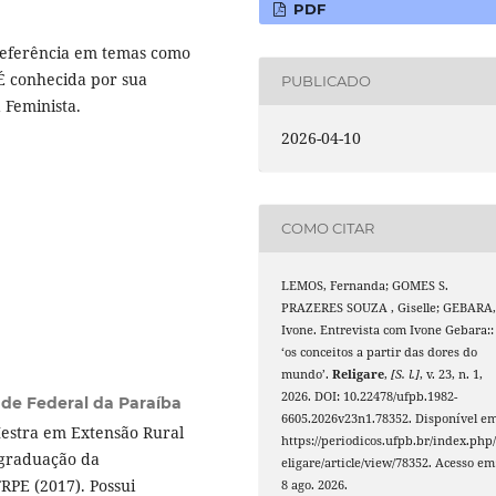
PDF
referência em temas como
 É conhecida por sua
PUBLICADO
a Feminista.
2026-04-10
COMO CITAR
LEMOS, Fernanda; GOMES S.
PRAZERES SOUZA , Giselle; GEBARA
Ivone. Entrevista com Ivone Gebara::
‘os conceitos a partir das dores do
mundo’.
Religare
,
[S. l.]
, v. 23, n. 1,
2026. DOI: 10.22478/ufpb.1982-
ade Federal da Paraíba
6605.2026v23n1.78352. Disponível em
Mestra em Extensão Rural
https://periodicos.ufpb.br/index.php/
-graduação da
eligare/article/view/78352. Acesso em
RPE (2017). Possui
8 ago. 2026.