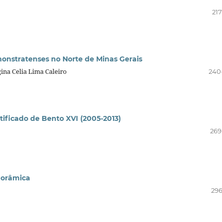
217
emonstratenses no Norte de Minas Gerais
gina Celia Lima Caleiro
240
tificado de Bento XVI (2005-2013)
269
anorâmica
296