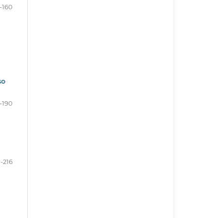
-160
so
1-190
1-216