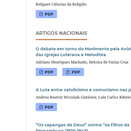
Religare Ciências da Religião
PDF
ARTIGOS NACIONAIS
O debate em torno do Movimento pela Anisti
das Igrejas Luterana e Metodista
Adriano Henriques Machado, Heloisa de Farias Cruz
PDF
PDF
A Luta entre catolicismo e comunismo nas pá
Andrea Beatriz Wozniak Giménez, Luiz Carlos Ribeir
PDF
“Os capangas de Deus” contra “os filhos da
Pernambuco (1930-1945)