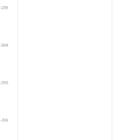
-239
-268
-295
-316