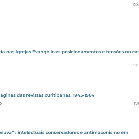
158
a nas Igrejas Evangélicas: posicionamentos e tensões no ca
16
ginas das revistas curitibanas, 1945-1964
o
19
 viúva” : intelectuais conservadores e antimaçonismo em