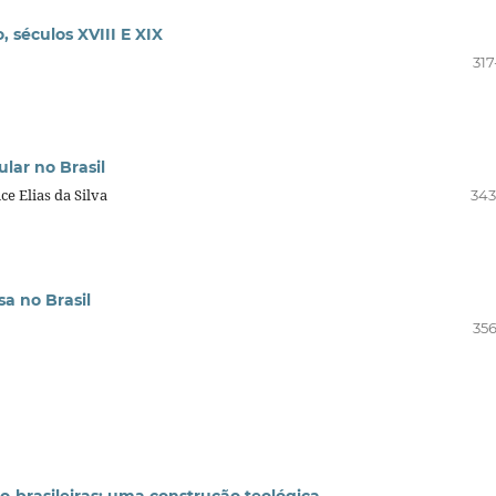
 séculos XVIII E XIX
317
lar no Brasil
ce Elias da Silva
343
sa no Brasil
356