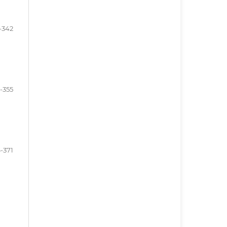
-342
-355
-371