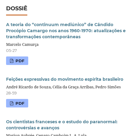
DOSSIÊ
A teoria do “continuum mediúnico” de Cândido
Procópio Camargo nos anos 1960-1970: atualizações e
transformações contemporâneas
Marcelo Camurça
05-27
PDF
Feições expressivas do movimento espírita brasileiro
André Ricardo de Souza, Célia da Graça Arribas, Pedro Simões
28-59
PDF
Os cientistas franceses e o estudo do paranormal:
controvérsias e avanços
Marion Aubrée, Genaro Camboim L. A. Lula